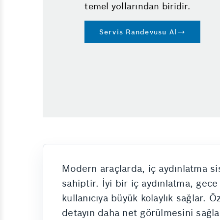
temel yollarından biridir.
Emniyet Sistemleri
Vale
Servis Randevusu Al
Oto Kuaför
Oto Yıkama
Klima
Modern araçlarda, iç aydınlatma si
sahiptir. İyi bir iç aydınlatma, gec
kullanıcıya büyük kolaylık sağlar. Ö
detayın daha net görülmesini sağla