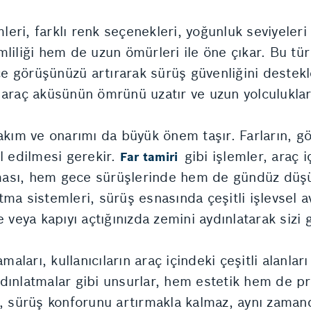
leri, farklı renk seçenekleri, yoğunluk seviyeleri ve
liliği hem de uzun ömürleri ile öne çıkar. Bu tür
ece görüşünüzü artırarak sürüş güvenliğini destekl
 araç aküsünün ömrünü uzatır ve uzun yolculuklar
akım ve onarımı da büyük önem taşır. Farların, g
l edilmesi gerekir.
gibi işlemler, araç 
Far tamiri
ışması, hem gece sürüşlerinde hem de gündüz düşü
atma sistemleri, sürüş esnasında çeşitli işlevsel a
 veya kapıyı açtığınızda zemini aydınlatarak sizi 
maları, kullanıcıların araç içindeki çeşitli alanlar
 aydınlatmalar gibi unsurlar, hem estetik hem de p
i, sürüş konforunu artırmakla kalmaz, aynı zaman