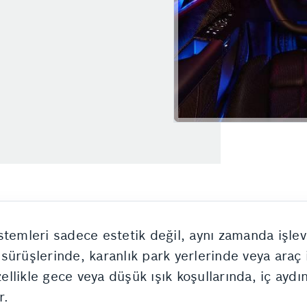
Egzoz Emisyon
Fren İnovasyonları
stemleri sadece estetik değil, aynı zamanda işle
e sürüşlerinde, karanlık park yerlerinde veya araç
zellikle gece veya düşük ışık koşullarında, iç aydı
r.