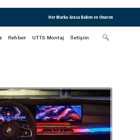
Her Marka Araca Bakım ve Onarım
z
Rehber
UTTS Montaj
İletişim
Akü
Akülerde Garanti
Akü Kontrolü
Oto Çelik
Kaporta
Pasta Cila