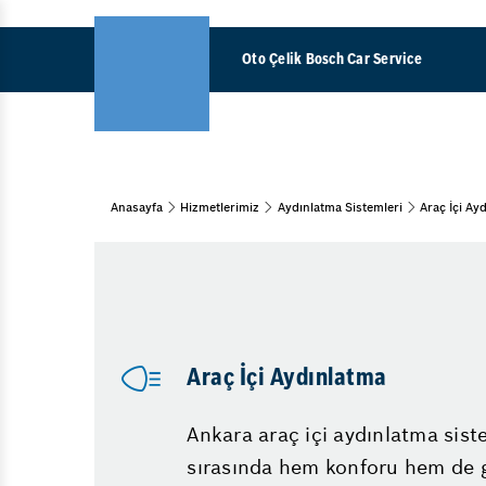
Oto Çelik Bosch Car Service
Hel
Anasayfa
Hizmetlerimiz
Aydınlatma Sistemleri
Araç İçi Ay
Araç Bakım & Onarım
Mar
Periyodik Bakım
Kış Bakımı
Yakı
Bahar Bakımı
Map
Ağır Bakım
Ara
15 Adım Kontrol
Araç İçi Aydınlatma
Kra
Muayene ve Bakım
Trig
Ankara araç içi aydınlatma siste
Diğer Hizmetler
sırasında hem konforu hem de g
Ara
Lastik