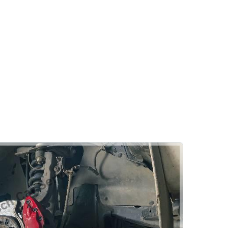
Akü
Akülerde Garanti
Akü Kontrolü
Oto Çelik
Kaporta
Pasta Cila
Göçük Düzeltme
Rehber
Kaporta Boya