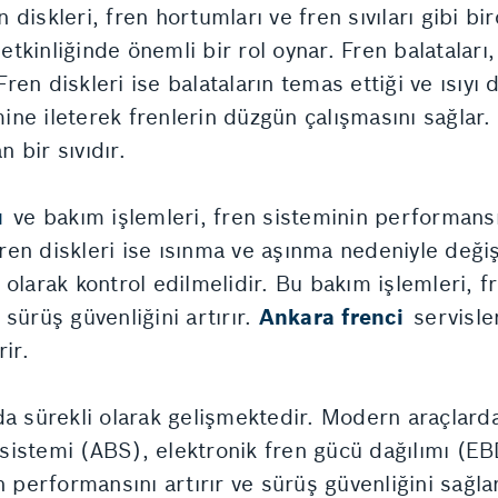
en diskleri, fren hortumları ve fren sıvıları gibi b
 etkinliğinde önemli bir rol oynar. Fren balataları
Fren diskleri ise balataların temas ettiği ve ısıyı
ine ileterek frenlerin düzgün çalışmasını sağlar. F
n bir sıvıdır.
ı
ve bakım işlemleri, fren sisteminin performansını
fren diskleri ise ısınma ve aşınma nedeniyle değiş
li olarak kontrol edilmelidir. Bu bakım işlemleri,
sürüş güvenliğini artırır.
Ankara frenci
servisle
ir.
a sürekli olarak gelişmektedir. Modern araçlarda
n sistemi (ABS), elektronik fren gücü dağılımı (E
n performansını artırır ve sürüş güvenliğini sağla